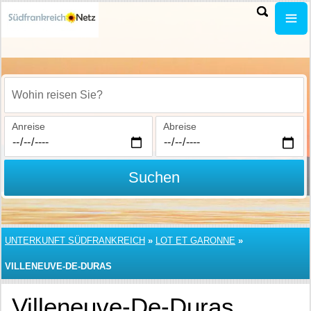
Wohin reisen Sie?
Anreise
Abreise
Suchen
UNTERKUNFT SÜDFRANKREICH
»
LOT ET GARONNE
»
VILLENEUVE-DE-DURAS
Villeneuve-De-Duras