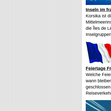
Inseln im f
Korsika ist 
Mittelmeerin
die Îles de L
Inselgruppen
Feiertage F
Welche Feier
wann bleibe
geschlossen
Reiseverkehr