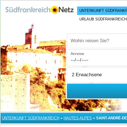
UNTERKUNFT SÜDFRANK
URLAUB SÜDFRANKREICH
Wohin reisen Sie?
Anreise
UNTERKUNFT SÜDFRANKREICH
»
HAUTES-ALPES
»
SAINT-ANDRÉ-D