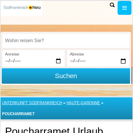
Wohin reisen Sie?
Anreise
Abreise
Suchen
UNTERKUNFT SÜDFRANKREICH
»
HAUTE-GARONNE
»
POUCHARRAMET
Poucharramet Urlaub