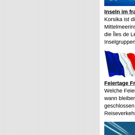
Inseln im f
Korsika ist 
Mittelmeerin
die Îles de L
Inselgruppen
Feiertage F
Welche Feier
wann bleibe
geschlossen
Reiseverkehr