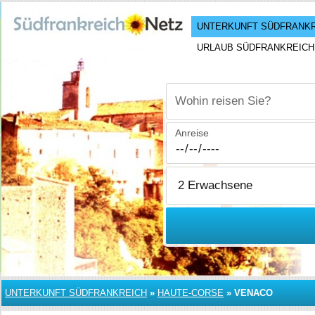
UNTERKUNFT SÜDFRANK
URLAUB SÜDFRANKREICH
Wohin reisen Sie?
Anreise
UNTERKUNFT SÜDFRANKREICH
»
HAUTE-CORSE
»
VENACO