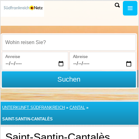
Wohin reisen Sie?
Anreise
Abreise
Suchen
UNTERKUNFT SÜDFRANKREICH
»
CANTAL
»
SAINT-SANTIN-CANTALÈS
Saint-Santin-Cantalès