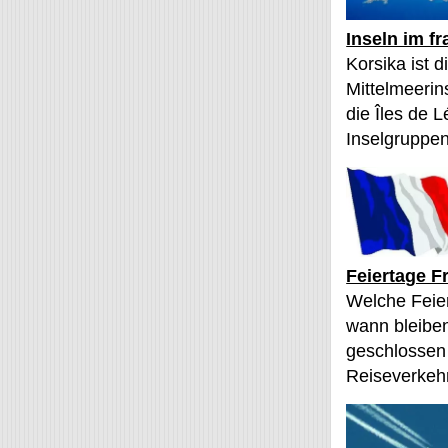
Inseln im f
Korsika ist 
Mittelmeerin
die Îles de L
Inselgruppen
Feiertage F
Welche Feier
wann bleibe
geschlossen
Reiseverkehr