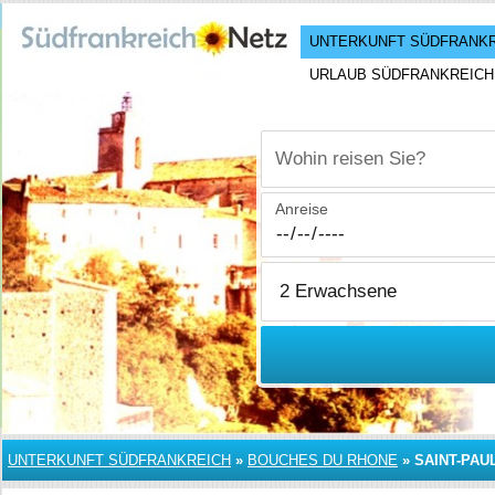
UNTERKUNFT SÜDFRANK
URLAUB SÜDFRANKREICH
Wohin reisen Sie?
Anreise
UNTERKUNFT SÜDFRANKREICH
»
BOUCHES DU RHONE
»
SAINT-PAU