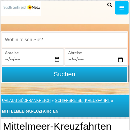
Wohin reisen Sie?
Anreise
Abreise
Suchen
URLAUB SÜDFRANKREICH
»
SCHIFFSREISE, KREUZFAHRT
»
MITTELMEER-KREUZFAHRTEN
Mittelmeer-Kreuzfahrten