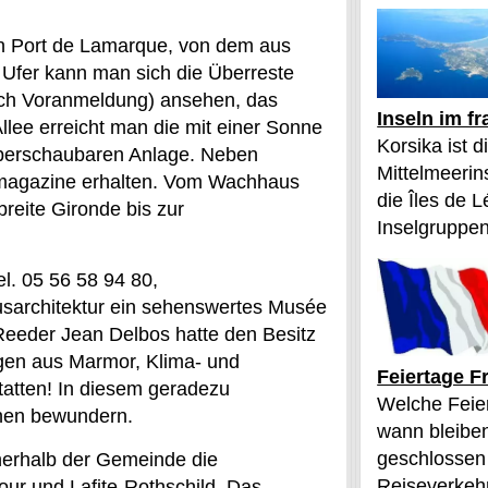
n Port de Lamarque, von dem aus
m Ufer kann man sich die Überreste
nach Voranmeldung) ansehen, das
Inseln im f
llee erreicht man die mit einer Sonne
Korsika ist 
überschaubaren Anlage. Neben
Mittelmeerin
ermagazine erhalten. Vom Wachhaus
die Îles de L
reite Gironde bis zur
Inselgruppen
l. 05 56 58 94 80,
usarchitektur ein sehenswertes Musée
 Reeder Jean Delbos hatte den Besitz
rögen aus Marmor, Klima- und
Feiertage F
tatten! In diesem geradezu
Welche Feier
chen bewundern.
wann bleibe
geschlossen
innerhalb der Gemeinde die
Reiseverkehr
ur und Lafite-Rothschild. Das