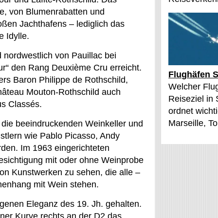
ete, von Blumenrabatten und
en Jachthafens – lediglich das
 Idylle.
nordwestlich von Pauillac bei
nur“ den Rang Deuxième Cru erreicht.
Flughäfen S
rs Baron Philippe de Rothschild,
Welcher Flu
 Château Mouton-Rothschild auch
Reiseziel in
us Classés.
ordnet wichti
Marseille, T
h die beeindruckenden Weinkeller und
stlern wie Pablo Picasso, Andy
rden. Im 1963 eingerichteten
esichtigung mit oder ohne Weinprobe
on Kunstwerken zu sehen, die alle –
menhang mit Wein stehen.
egenen Eleganz des 19. Jh. gehalten.
iner Kurve rechts an der D2 das