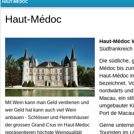
HAUT-MÉDOC
Haut-Médoc
Haut-Médoc 
Südfrankreich
Die südliche,
Médoc bis zum 
Haut-Médoc i
bezeichnet. V
nordwärts und
Macau, ein sti
Mit Wein kann man Geld verdienen und
umgebauter Ki
wer Geld hat kann auch viel Wein
Port de Macau
anbauen - Schlösser und Herrenhäuser
Gerne unterne
der grossen Grand-Crus im Haut-Medoc
Touristen im
U
repräsentieren höchste Weinqualität