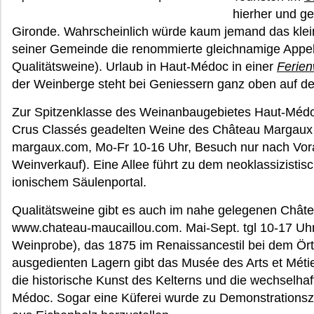
hierher und g
Gironde. Wahrscheinlich würde kaum jemand das klein
seiner Gemeinde die renommierte gleichnamige Appell
Qualitätsweine). Urlaub in Haut-Médoc in einer
Ferien
der Weinberge steht bei Geniessern ganz oben auf de
Zur Spitzenklasse des Weinanbaugebietes Haut-Médo
Crus Classés geadelten Weine des Château Margaux (
margaux.com, Mo-Fr 10-16 Uhr, Besuch nur nach Vor
Weinverkauf). Eine Allee führt zu dem neoklassizisti
ionischem Säulenportal.
Qualitätsweine gibt es auch im nahe gelegenen Châtea
www.chateau-maucaillou.com. Mai-Sept. tgl 10-17 Uhr, 
Weinprobe), das 1875 im Renaissancestil bei dem Ört
ausgedienten Lagern gibt das Musée des Arts et Métier
die historische Kunst des Kelterns und die wechselh
Médoc. Sogar eine Küferei wurde zu Demonstrationsz