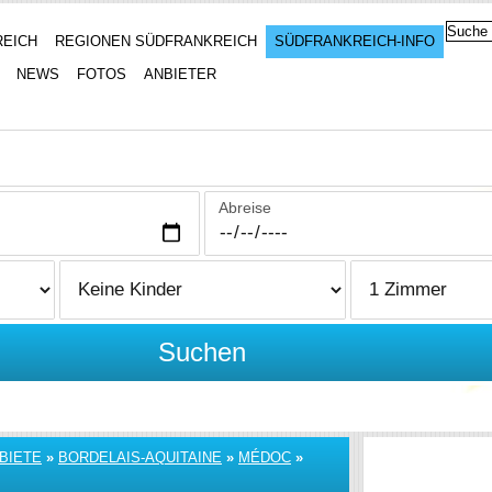
REICH
REGIONEN SÜDFRANKREICH
SÜDFRANKREICH-INFO
NEWS
FOTOS
ANBIETER
Abreise
Suchen
BIETE
»
BORDELAIS-AQUITAINE
»
MÉDOC
»