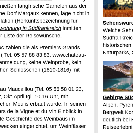
enießen fangfrische Garnelen aus der
e Dorf Margaux kennen, läge nicht in
ation (Herkunftsbezeichnung für
Sehenswürd
wohnung in Südfrankreich
inmitten
Welche Sehe
r Liste der Reisewünsche.
Südfrankreic
historischen
c zählen die als Premiers Grands
Naturparks, 
 Tel. 05 57 88 83 83, www.chateau-
anmeldung, keine Weinprobe, kein
schen Schlösschen (1810-1816) mit
u Maucaillou (Tel. 05 56 58 01 23,
Okt-April tgl. 10-16 Uhr, mit
Gebirge Süd
chen Moulis erbaut wurde. In seinen
Alpen, Pyren
s de la Vigne et du Vin Einblick in
Bergwelt Kor
afte Geschichte des Weinbaus im
deutlich bei
wecken eingerichtet, um Weinfässer
Reiseerlebnis