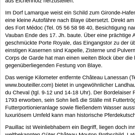
aus Eichenholz herzustellen.
Im Dorf Lamarque weist ein Schild zum Gironde-Hafe
eine kleine Autofähre nach Blaye übersetzt. Direkt a
des Fort Médoc (Tel. 05 56 58 98 40, Besichtigung 
Vauban Ende des 17. Jh. baute. Über eine prächtige A
geschmückte Porte Royale, das Eingangstor zu der 
einstigen Kasernen sind Kapelle, Zisterne und Pulv
Corps de Garde hat man einen weiten Block über die b
gegenüberliegenden Festung von Blaye.
Das wenige Kilometer entfernte Château Lanessan (Te
www.bouteiller.com) bietet in ungewöhnlicher Landha
du Cheval (tgl. 9-12 und 14-18 Uhr). Der Bordelaiser
1793 erworben, sein Sohn ließ die Ställe mit Futtert
Futterportionieranlage sowie fließendem Wasser auss
luxuriösem Umfeld kann man historische Pferdekuts
Pauillac ist Weinliebhabern ein Begriff, liegen doch 
weltbekannten Güter Château Mouton-Rothschild, Lato