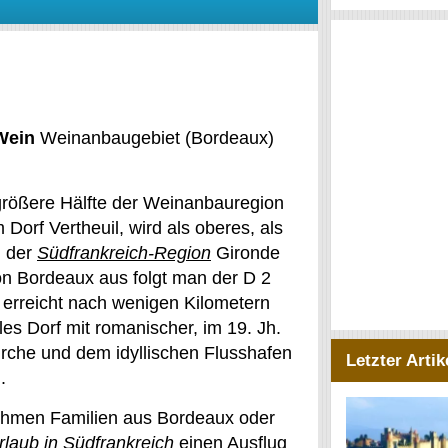
Wein
Weinanbaugebiet (Bordeaux)
 größere Hälfte der Weinanbauregion
Dorf Vertheuil, wird als oberes, als
n der
Südfrankreich-Region
Gironde
on Bordeaux aus folgt man der D 2
 erreicht nach wenigen Kilometern
lles Dorf mit romanischer, im 19. Jh.
rche und dem idyllischen Flusshafen
Letzter Artik
.
hmen Familien aus Bordeaux oder
rlaub in Südfrankreich
einen Ausflug