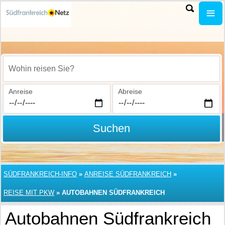
Wohin reisen Sie?
Anreise
Abreise
Suchen
SÜDFRANKREICH-INFO
»
ANREISE SÜDFRANKREICH
»
REISE MIT PKW
»
AUTOBAHNEN SÜDFRANKREICH
Autobahnen Südfrankreich