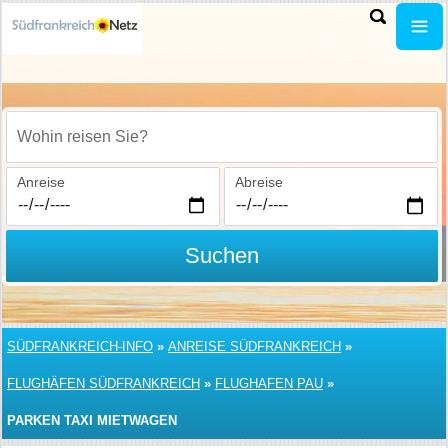
Wohin reisen Sie?
Anreise
Abreise
Suchen
SÜDFRANKREICH-INFO
»
ANREISE SÜDFRANKREICH
»
FLUGHÄFEN SÜDFRANKREICH
»
FLUGHAFEN PAU
»
PARKEN TAXI MIETWAGEN