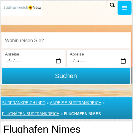
Wohin reisen Sie?
Anreise
Abreise
Suchen
SÜDFRANKREICH-INFO
»
ANREISE SÜDFRANKREICH
»
FLUGHÄFEN SÜDFRANKREICH
»
FLUGHAFEN NIMES
Flughafen Nimes