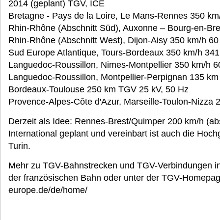
2014 (geplant) TGV, ICE
Bretagne - Pays de la Loire, Le Mans-Rennes 350 km
Rhin-Rhône (Abschnitt Süd), Auxonne – Bourg-en-B
Rhin-Rhône (Abschnitt West), Dijon-Aisy 350 km/h 6
Sud Europe Atlantique, Tours-Bordeaux 350 km/h 341
Languedoc-Roussillon, Nimes-Montpellier 350 km/h 6
Languedoc-Roussillon, Montpellier-Perpignan 135 km 
Bordeaux-Toulouse 250 km TGV 25 kV, 50 Hz
Provence-Alpes-Côte d'Azur, Marseille-Toulon-Nizza
Derzeit als Idee: Rennes-Brest/Quimper 200 km/h (abs
International geplant und vereinbart ist auch die Ho
Turin.
Mehr zu TGV-Bahnstrecken und TGV-Verbindungen in S
der französischen Bahn oder unter der TGV-Homepage
europe.de/de/home/