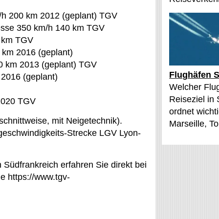
/h 200 km 2012 (geplant) TGV
resse 350 km/h 140 km TGV
0 km TGV
 km 2016 (geplant)
0 km 2013 (geplant) TGV
Flughäfen S
2016 (geplant)
Welcher Flu
Reiseziel in
 2020 TGV
ordnet wichti
chnittweise, mit Neigetechnik).
Marseille, T
chgeschwindigkeits-Strecke LGV Lyon-
üdfrankreich erfahren Sie direkt bei
 https://www.tgv-