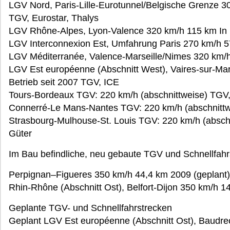
LGV Nord, Paris-Lille-Eurotunnel/Belgische Grenze 30
TGV, Eurostar, Thalys
LGV Rhône-Alpes, Lyon-Valence 320 km/h 115 km In 
LGV Interconnexion Est, Umfahrung Paris 270 km/h 5
LGV Méditerranée, Valence-Marseille/Nimes 320 km/
LGV Est européenne (Abschnitt West), Vaires-sur-Ma
Betrieb seit 2007 TGV, ICE
Tours-Bordeaux TGV: 220 km/h (abschnittweise) TGV,
Connerré-Le Mans-Nantes TGV: 220 km/h (abschnittw
Strasbourg-Mulhouse-St. Louis TGV: 220 km/h (absch
Güter
Im Bau befindliche, neu gebaute TGV und Schnellfahr
Perpignan–Figueres 350 km/h 44,4 km 2009 (geplant
Rhin-Rhône (Abschnitt Ost), Belfort-Dijon 350 km/h 
Geplante TGV- und Schnellfahrstrecken
Geplant LGV Est européenne (Abschnitt Ost), Baudr