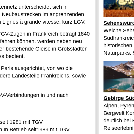
ennetz unterscheidet sich in
d Neubaustrecken im angrenzenden
h Lignes à grande vitesse, kurz LGV.
Sehenswürd
Welche Sehe
 TGV-Zügen in Frankreich beträgt 1840
Südfrankreic
efahren können, werden neben neu
historischen
r bestehende Gleise in Großstädten
Naturparks, 
s bedient.
Paris ausgerichtet, von wo die
dere Landesteile Frankreichs, sowie
V-Verbindungen in und nach
Gebirge Süd
Alpen, Pyren
Bergwelt Kor
deutlich bei
seit 1981 mit TGV
Reiseerlebnis
 In Betrieb seit1989 mit TGV