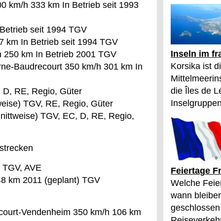
0 km/h 333 km In Betrieb seit 1993
Betrieb seit 1994 TGV
7 km In Betrieb seit 1994 TGV
Inseln im f
h 250 km In Betrieb 2001 TGV
Korsika ist 
rne-Baudrecourt 350 km/h 301 km In
Mittelmeerin
die Îles de L
 D, RE, Regio, Güter
Inselgruppen
eise) TGV, RE, Regio, Güter
nittweise) TGV, EC, D, RE, Regio,
strecken
) TGV, AVE
Feiertage F
148 km 2011 (geplant) TGV
Welche Feier
wann bleibe
geschlossen
ecourt-Vendenheim 350 km/h 106 km
Reiseverkehr