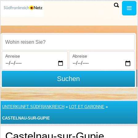
Wohin reisen Sie?
Anreise
Abreise
Suchen
UNTERKUNFT SÜDFRANKREICH
»
LOT ET GARONNE
»
CASTELNAU-SUR-GUPIE
Castelnau-sur-Gupie