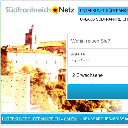
UNTERKUNFT SÜDFRANK
URLAUB SÜDFRANKREICH
Wohin reisen Sie?
Anreise
UNTERKUNFT SÜDFRANKREICH
»
CANTAL
»
NEUSSARGUES-MOISSA