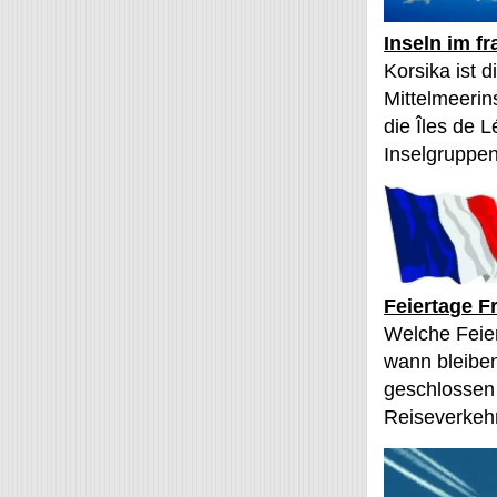
Inseln im f
Korsika ist 
Mittelmeerin
die Îles de L
Inselgruppen
Feiertage F
Welche Feier
wann bleibe
geschlossen
Reiseverkehr