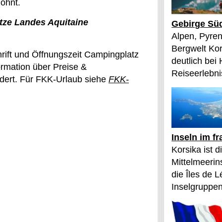
lohnt.
ze Landes Aquitaine
Gebirge Süd
Alpen, Pyren
Bergwelt Kor
rift und Öffnungszeit Campingplatz
deutlich bei
rmation über Preise &
Reiseerlebnis
ndert. Für FKK-Urlaub siehe
FKK-
Inseln im f
Korsika ist 
Mittelmeerin
die Îles de L
Inselgruppen