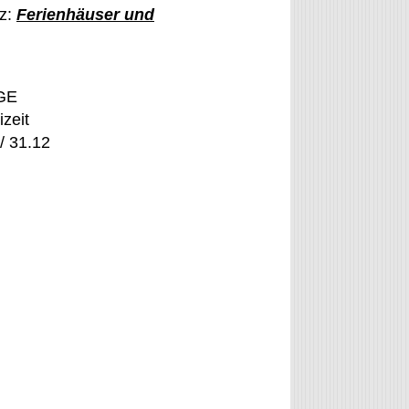
tz:
Ferienhäuser und
GE
izeit
/ 31.12