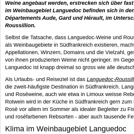
Weine angebaut werden, erstrecken sich über fast 
im Weinbaugebiet Languedoc befinden sich in den
Départements Aude, Gard und Hérault, im Unters
Roussillion.
Selbst die Tatsache, dass Languedoc-Weine und Rous
als Weinbaugebiete in Südfrankreich existieren, mac
Appellationen, Winzern, Domains und die Vielzahl, ges
von ihnen produzierten Weine nicht geringer. Im Gege
Languedoc ist knapp dreimal so gross wie alle deu
Als Urlaubs- und Reiseziel ist das
Languedoc-Roussill
die zweit-häufigste Destination in Südfrankreich. La
und Roséweine, auch wie etwa in Limoux weisse Rebe
Rotwein wird in der Küche in Südfrankreich gern zum
Rosè vor allem im Sommer als idealer Begleiter zu Fis
und roséfarbenen Rebsorten - aber auch tausende Fer
Klima im Weinbaugebiet Languedoc