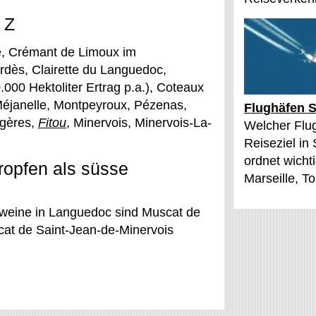
 Z
e, Crémant de Limoux im
dès, Clairette du Languedoc,
000 Hektoliter Ertrag p.a.), Coteaux
Méjanelle, Montpeyroux, Pézenas,
Flughäfen S
ugères,
Fitou
, Minervois, Minervois-La-
Welcher Flu
Reiseziel in
ordnet wichti
ropfen als süsse
Marseille, T
tweine in Languedoc sind Muscat de
cat de Saint-Jean-de-Minervois