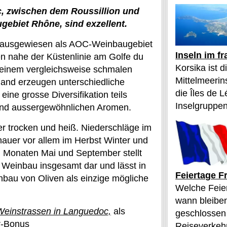
, zwischen dem Roussillion und
ebiet Rhône, sind exzellent.
, ausgewiesen als AOC-Weinbaugebiet
Inseln im f
en nahe der Küstenlinie am Golfe du
Korsika ist 
 einem vergleichsweise schmalen
Mittelmeerin
land erzeugen unterschiedliche
die Îles de L
ne grosse Diversifikation teils
Inselgruppen
 und aussergewöhnlichen Aromen.
r trocken und heiß. Niederschläge im
hauer vor allem im Herbst Winter und
 Monaten Mai und September stellt
 Weinbau insgesamt dar und lässt in
Feiertage F
au von Oliven als einzige mögliche
Welche Feier
wann bleibe
Weinstrassen in Languedoc,
als
geschlossen
r-Bonus
Reiseverkehr