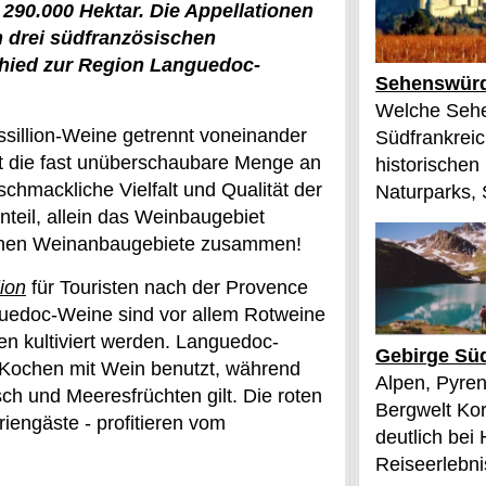
290.000 Hektar. Die Appellationen
 drei südfranzösischen
chied zur Region Languedoc-
Sehenswürd
Welche Sehe
sillion-Weine getrennt voneinander
Südfrankreic
ht die fast unüberschaubare Menge an
historischen
chmackliche Vielfalt und Qualität der
Naturparks, 
nteil, allein das Weinbaugebiet
tschen Weinanbaugebiete zusammen!
ion
für Touristen nach der Provence
nguedoc-Weine sind vor allem Rotweine
n kultiviert werden. Languedoc-
Gebirge Süd
 Kochen mit Wein benutzt, während
Alpen, Pyren
ch und Meeresfrüchten gilt. Die roten
Bergwelt Kor
iengäste - profitieren vom
deutlich bei
Reiseerlebnis