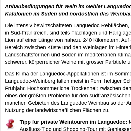
Anbaubedingungen für Wein im Gebiet Languedoc
Katalonien im Süden und nordöstlich das Weinbaug
Die intensiv bewirtschafteten Languedoc-Rebflächen
in Süd-Frankreich, sind teils Flachlagen und Hanglag
Lion auf einer Länge von nahezu 240 Kilometern. Auf
Bereich zwischen Küste und den Weinlagen im Hinter
Landschaftsformen und Böden im mediterranen Klima ei
schwerer, körperreicher Weine mit grosser Farbtiefe
Das Klima der Languedoc-Appellationen ist im Somme
Languedoc-Weinberg fallen meist in Form heftiger Sc
Frühjahr. Hochsommerliche Trockenheit zwischen den
eines der größten Probleme für den südfranzösischen
manchen Gebieten des Languedoc Weinbau so der Anb
Nutzung der landwirtschaftlichen Flächen zu.
Tipp für private Weintouren im Languedoc:
Ausflugs-Tipp und Shopping-Tour mit Geniesse