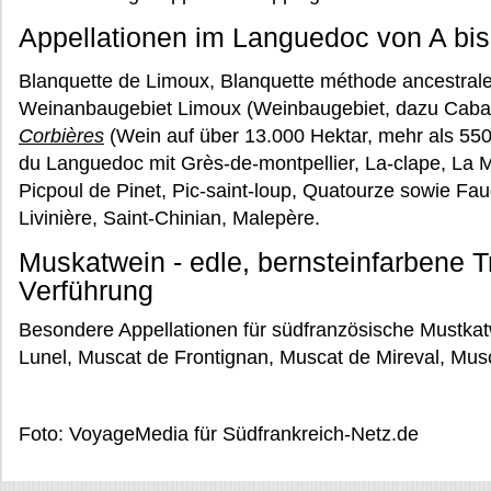
Appellationen im Languedoc von A bis
Blanquette de Limoux, Blanquette méthode ancestral
Weinanbaugebiet Limoux (Weinbaugebiet, dazu Cabar
Corbières
(Wein auf über 13.000 Hektar, mehr als 550.
du Languedoc mit Grès-de-montpellier, La-clape, La 
Picpoul de Pinet, Pic-saint-loup, Quatourze sowie Fa
Livinière, Saint-Chinian, Malepère.
Muskatwein - edle, bernsteinfarbene T
Verführung
Besondere Appellationen für südfranzösische Mustka
Lunel, Muscat de Frontignan, Muscat de Mireval, Mus
Foto: VoyageMedia für Südfrankreich-Netz.de