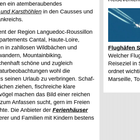
igen ein atemberaubendes
 und Karsthöhlen
in den Causses und
nkreichs.
nt der Region Languedoc-Roussillon
partements Cantal, Haute-Loire,
en in zahllosen Wildbächen und
Flughäfen S
dwandern, Mountainbiking,
Welcher Flu
henhaft schöne und zugleich
Reiseziel in
Naturbeobachtungen wohl die
ordnet wichti
hs seinen Urlaub zu verbringen. Schaf-
Marseille, T
chen ziehen, fischreiche klare
vögel machen das Bild einer reichen
r zum Anfassen sucht, gern im Freien
te. Die Anbieter der
Ferienhäuser
erer und Familien mit Kindern bestens