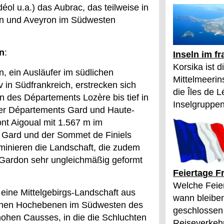
ol u.a.) das Aubrac, das teilweise in
en und Aveyron im Südwesten
n
:
Inseln im f
Korsika ist 
, ein Ausläufer im südlichen
Mittelmeerin
 in Südfrankreich, erstrecken sich
die Îles de L
 des Départements Lozère bis tief in
Inselgruppen
er Départements Gard und Haute-
ont Aigoual mit 1.567 m im
Gard und der Sommet de Finiels
minieren die Landschaft, die zudem
 Gardon sehr ungleichmäßig geformt
Feiertage F
Welche Feier
eine Mittelgebirgs-Landschaft aus
wann bleibe
ckenen Hochebenen im Südwesten des
geschlossen
ohen Causses, in die die Schluchten
Reiseverkehr