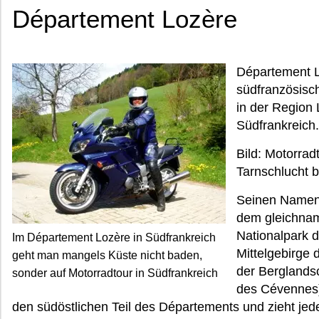
Département Lozère
Département L
südfranzösisc
in der Region
Südfrankreich.
Bild: Motorra
Tarnschlucht b
Seinen Namen
dem gleichnam
Nationalpark 
Im Département Lozère in Südfrankreich
Mittelgebirge 
geht man mangels Küste nicht baden,
der Berglandsc
sonder auf Motorradtour in Südfrankreich
des Cévennes) 
den südöstlichen Teil des Départements und zieht jede