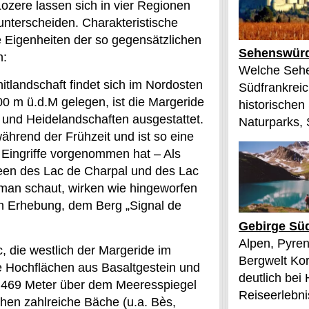
ozere lassen sich in vier Regionen
unterscheiden. Charakteristische
e Eigenheiten der so gegensätzlichen
Sehenswürd
h:
Welche Sehe
itlandschaft findet sich im Nordosten
Südfrankreic
0 m ü.d.M gelegen, ist die Margeride
historischen
und Heidelandschaften ausgestattet.
Naturparks, 
während der Frühzeit und ist so eine
g Eingriffe vorgenommen hat – Als
seen des Lac de Charpal und des Lac
man schaut, wirken wie hingeworfen
en Erhebung, dem Berg „Signal de
Gebirge Süd
Alpen, Pyren
, die westlich der Margeride im
Bergwelt Kor
 Hochflächen aus Basaltgestein und
deutlich bei
1.469 Meter über dem Meeresspiegel
Reiseerlebnis
ehen zahlreiche Bäche (u.a. Bès,