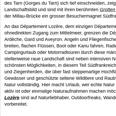
des Tarn (Gorges du Tarn) sich tief einschneiden, ze
Landschaftsbild und sind mit ihren berühmten
Grotten
der Millau-Brücke ein grosser Besuchermagnet Südfra
An das Département Lozère, dem einzigen Départeme
ohnedirekten Zugang zum Mittelmeer, grenzen die Dé
Ardèche, Gard und Aveyron. Angeln und Fliegenfisch
breiten, flachen Flüssen, Boot oder Kanu fahren, Ra
Campingurlaub oder Motorradtouren durch diese märc
stellenweise raue Landschaft sind neben intensiven 
schönsten Möglichkeiten, in diesem Teil Südfrankreic
und Ziegenherden, die über fast steppenartige Hochflä
Gewässer und geschützte seltene Wildtiere und Raub
Natur vollständig. Hier macht Urlaub, wer echte Natu
aktiv ist oder einmalige Naturaufnahmen machen möch
Lozère
sind auf Naturliebhaber, Outdoorfreaks, Wand
vorbereitet.