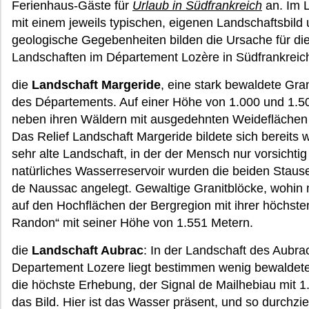
Ferienhaus-Gäste für
Urlaub in Südfrankreich
an. Im L
mit einem jeweils typischen, eigenen Landschaftsbild 
geologische Gegebenheiten bilden die Ursache für di
Landschaften im Département Lozère in Südfrankreic
die
Landschaft Margeride
, eine stark bewaldete Gran
des Départements. Auf einer Höhe von 1.000 und 1.50
neben ihren Wäldern mit ausgedehnten Weideflächen 
Das Relief Landschaft Margeride bildete sich bereits 
sehr alte Landschaft, in der der Mensch nur vorsichti
natürliches Wasserreservoir wurden die beiden Stau
de Naussac angelegt. Gewaltige Granitblöcke, wohin 
auf den Hochflächen der Bergregion mit ihrer höchst
Randon“ mit seiner Höhe von 1.551 Metern.
die
Landschaft Aubrac
: In der Landschaft des Aubrac
Departement Lozere liegt bestimmen wenig bewaldete
die höchste Erhebung, der Signal de Mailhebiau mit 
das Bild. Hier ist das Wasser präsent, und so durchzi