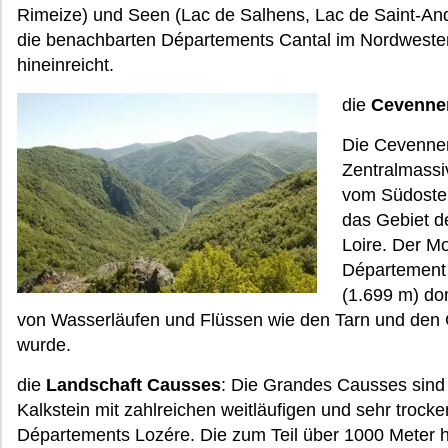
Rimeize) und Seen (Lac de Salhens, Lac de Saint-Andé
die benachbarten Départements Cantal im Nordwest
hineinreicht.
die
Cevenne
Die Cevennen
Zentralmassiv
vom Südosten
das Gebiet d
Loire. Der M
Département 
(1.699 m) do
von Wasserläufen und Flüssen wie den Tarn und den
wurde.
die
Landschaft Causses
: Die Grandes Causses sind 
Kalkstein mit zahlreichen weitläufigen und sehr tro
Départements Lozére. Die zum Teil über 1000 Meter h